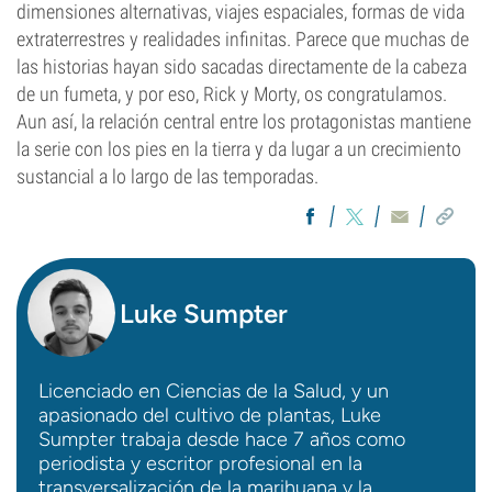
dimensiones alternativas, viajes espaciales, formas de vida
extraterrestres y realidades infinitas. Parece que muchas de
las historias hayan sido sacadas directamente de la cabeza
de un fumeta, y por eso, Rick y Morty, os congratulamos.
Aun así, la relación central entre los protagonistas mantiene
la serie con los pies en la tierra y da lugar a un crecimiento
sustancial a lo largo de las temporadas.
Luke Sumpter
Licenciado en Ciencias de la Salud, y un
apasionado del cultivo de plantas, Luke
Sumpter trabaja desde hace 7 años como
periodista y escritor profesional en la
transversalización de la marihuana y la