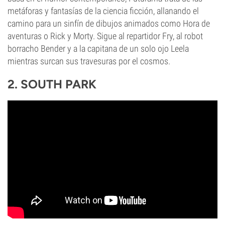
metáforas y fantasías de la ciencia ficción, allanando el
camino para un sinfín de dibujos animados como Hora de
aventuras o Rick y Morty. Sigue al repartidor Fry, al robot
borracho Bender y a la capitana de un solo ojo Leela
mientras surcan sus travesuras por el cosmos.
2. SOUTH PARK