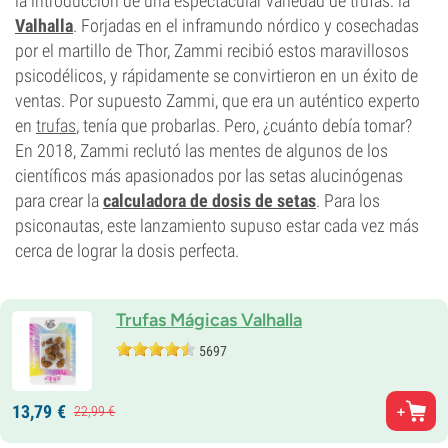
la introducción de una espectacular variedad de trufas: la
Valhalla
. Forjadas en el inframundo nórdico y cosechadas
por el martillo de Thor, Zammi recibió estos maravillosos
psicodélicos, y rápidamente se convirtieron en un éxito de
ventas. Por supuesto Zammi, que era un auténtico experto
en
trufas
, tenía que probarlas. Pero, ¿cuánto debía tomar?
En 2018, Zammi reclutó las mentes de algunos de los
científicos más apasionados por las setas alucinógenas
para crear la
calculadora de dosis de setas
. Para los
psiconautas, este lanzamiento supuso estar cada vez más
cerca de lograr la dosis perfecta.
Trufas Mágicas Valhalla
5697
13,
79
€
22,
99
€