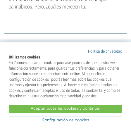
cannábicos. Pero, ¿cuáles merecen tu...
Buscar por categorías
Política de privacidad
Utilizamos cookies
En Zamnesia usamos cookies para asegurarnos de que nuestra web
o
funcione correctamente, para guardar tus preferencias, y para obtener
información sobre tu comportamiento online. Al hacer clic en
'configuración de cookies', podrás leer más sobre las cookies que
usamos y ajustar tus preferencias. Al hacer clic en "aceptar todas las
cookies y continuar", aceptas el uso de todas las cookies tal y como se
describe en nuestra declaración de privacidad y cookies.
Aceptar todas las cookies y continuar
Configuración de cookies
¡Consigue un 10% de descuento en tu primer
pedido!