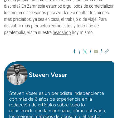
discreta? En Zamnesia estamos orgullosos de comercializar
los mejores accesorios para ayudarte a ocultar tus bienes
más preciados, ya sea en casa, el trabajo o de viaje. Para
descubrir más productos como estos y todo tipo de
parafernalia, visita nuestra
headshop
hoy mismo.
Steven Voser
Steven Voser es un periodista independiente
con más de 6 años de experiencia en la
redacción de artículos sobre todo lo
relacionado con la marihuana; cómo cultivarla,
los mejores métodos de consumo, el sector