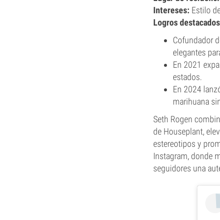
Intereses:
Estilo d
Logros destacados
Cofundador de
elegantes para
En 2021 expa
estados.
En 2024 lanzó
marihuana si
Seth Rogen combina 
de Houseplant, elev
estereotipos y prom
Instagram, donde m
seguidores una aut