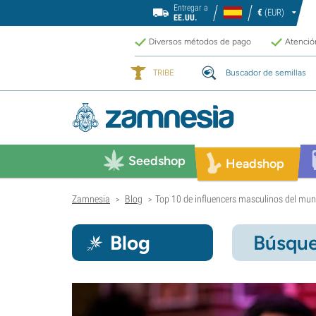
Entregar a
€
(EUR)
EE.UU.
Diversos métodos de pago
Atención
TRIBE
Buscador de semillas
Seedshop
Headshop
Zamnesia
Blog
Top 10 de influencers masculinos del mu
>
>
Blog
Búsque