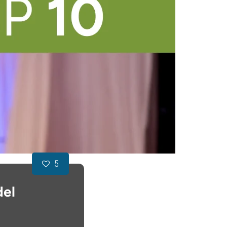
5
del