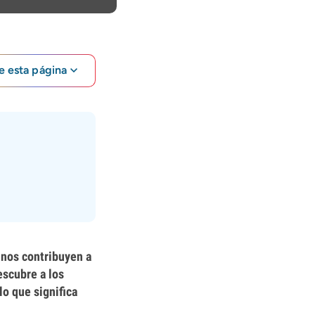
e esta página
inos contribuyen a
escubre a los
o que significa