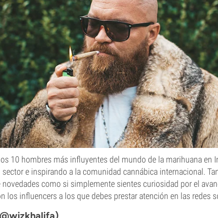
a los 10 hombres más influyentes del mundo de la marihuana en 
sector e inspirando a la comunidad cannábica internacional. Tan
 novedades como si simplemente sientes curiosidad por el ava
n los influencers a los que debes prestar atención en las redes s
 (@wizkhalifa)