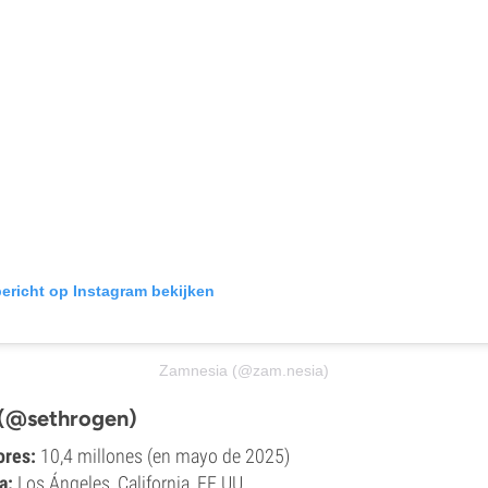
bericht op Instagram bekijken
Zamnesia (@zam.nesia)
 (@sethrogen)
ores:
10,4 millones (en mayo de 2025)
a:
Los Ángeles, California, EE.UU.