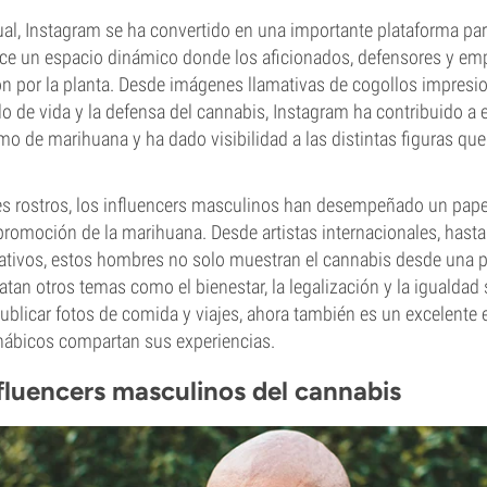
ctual, Instagram se ha convertido en una importante plataforma par
ece un espacio dinámico donde los aficionados, defensores y e
n por la planta. Desde imágenes llamativas de cogollos impresi
ilo de vida y la defensa del cannabis, Instagram ha contribuido a 
o de marihuana y ha dado visibilidad a las distintas figuras qu
es rostros, los influencers masculinos han desempeñado un papel
promoción de la marihuana. Desde artistas internacionales, hasta 
tivos, estos hombres no solo muestran el cannabis desde una pe
atan otros temas como el bienestar, la legalización y la igualdad 
publicar fotos de comida y viajes, ahora también es un excelente
nnábicos compartan sus experiencias.
fluencers masculinos del cannabis