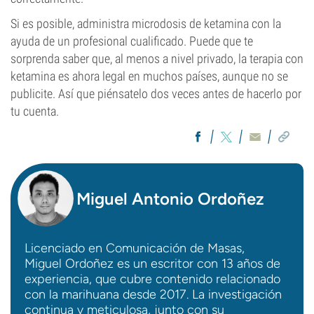
Si es posible, administra microdosis de ketamina con la
ayuda de un profesional cualificado. Puede que te
sorprenda saber que, al menos a nivel privado, la terapia con
ketamina es ahora legal en muchos países, aunque no se
publicite. Así que piénsatelo dos veces antes de hacerlo por
tu cuenta.
Miguel Antonio Ordoñez
Licenciado en Comunicación de Masas,
Miguel Ordoñez es un escritor con 13 años de
experiencia, que cubre contenido relacionado
con la marihuana desde 2017. La investigación
continua y meticulosa, junto con su