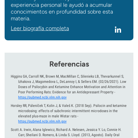
experiencia personal le ayudó a acumular
conocimientos en profundidad sobre esta
materia.
Leer biografía completa
Referencias
Higgins GA, Carroll NK, Brown M, MacMillan C, Silenieks LB, Thevarkunnel S,
Izhakova J, Magomedova L, DeLannoy I, & Sellers EM.
(02/26/2021).
Low
Doses of Psilocybin and Ketamine Enhance Motivation and Attention in
Poor Performing Rats: Evidence for an Antidepressant Property
-
https://pubmed.ncbi.nlm.nih.gov
Horsley RR, Páleníček T, Kolin J, & Valeš K.
(2018 Sep).
Psilocin and ketamine
microdosing: effects of subchronic intermittent microdoses in the
elevated plus-maze in male Wistar rats
-
https://pubmed.ncbi.nlm.nih.gov
Scott A. Irwin, Alana Iglewicz, Richard A. Nelesen, Jessica Y. Lo, Connie H.
Carr, Sheilani D. Romero, & Linda S. Lloyd.
(2013, Agosto).
Daily Oral