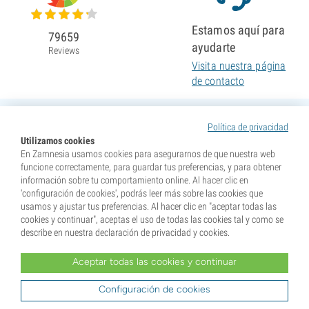
Estamos aquí para
79659
ayudarte
Reviews
Visita nuestra página
de contacto
Política de privacidad
Utilizamos cookies
En Zamnesia usamos cookies para asegurarnos de que nuestra web
funcione correctamente, para guardar tus preferencias, y para obtener
información sobre tu comportamiento online. Al hacer clic en
'configuración de cookies', podrás leer más sobre las cookies que
usamos y ajustar tus preferencias. Al hacer clic en "aceptar todas las
cookies y continuar", aceptas el uso de todas las cookies tal y como se
describe en nuestra declaración de privacidad y cookies.
Aceptar todas las cookies y continuar
* Nuestras semillas se venden como suvenires. La germinación de semillas es ilegal en muchos
países. Infórmate antes de efectuar tu compra. Al realizar tu pedido indicas que eres mayor de edad en
tu lugar de residencia y que conoces las normativas locales. También eximes de toda responsabilidad a
Configuración de cookies
Zamnesia si actúas al margen de ellas.