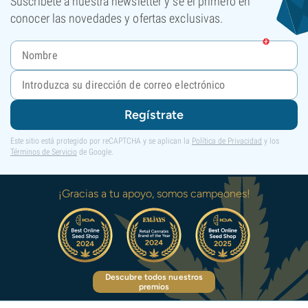
Suscríbete a nuestra newsletter y sé el primero en
conocer las novedades y ofertas exclusivas.
Regístrate
Este sitio está protegido por reCAPTCHA y se aplican la
Política de Privacidad
y los
Términos de Servicio
de Google.
¡Gracias a tu apoyo, somos campeones!
Descubre todos nuestros
premios