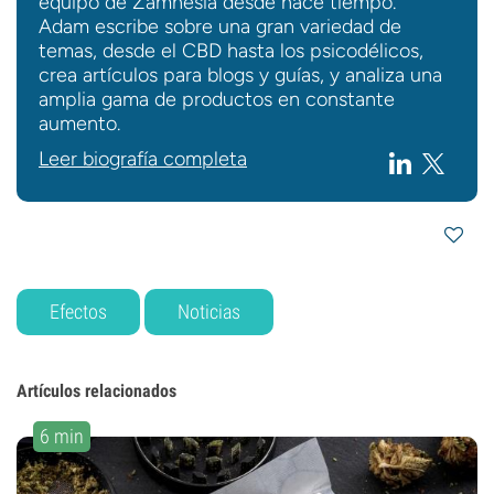
equipo de Zamnesia desde hace tiempo.
Adam escribe sobre una gran variedad de
temas, desde el CBD hasta los psicodélicos,
crea artículos para blogs y guías, y analiza una
amplia gama de productos en constante
aumento.
Leer biografía completa
Efectos
Noticias
Artículos relacionados
6 min