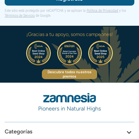
Este sitio está protegido por reCAPTCHA y se aplican la
Política de Privacidad
y los
Términos de Servicio
de Google.
¡Gracias a tu apoyo, somos campeones!
Descubre todos nuestros
premios
Pioneers in Natural Highs
Categorías