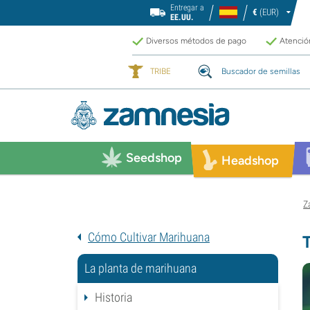
Entregar a
€
(EUR)
EE.UU.
Diversos métodos de pago
Atención
TRIBE
Buscador de semillas
Seedshop
Headshop
Z
Cómo Cultivar Marihuana
La planta de marihuana
Historia