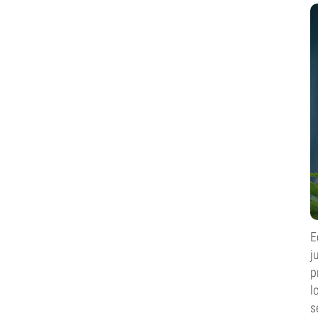
E
j
p
l
s