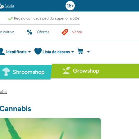
Ayuda
Regalo con cada pedido superior a 60€
e cultivo
Ofertas
Venta
Identifícate
Lista de deseos
Growshop
Shroomshop
abis
 Cannabis