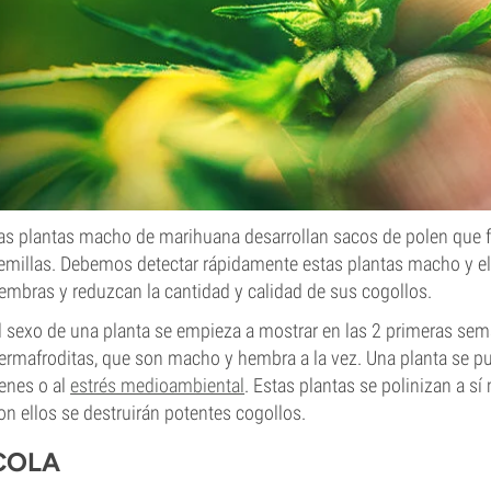
as plantas macho de marihuana desarrollan sacos de polen que fe
emillas. Debemos detectar rápidamente estas plantas macho y eli
embras y reduzcan la cantidad y calidad de sus cogollos.
l sexo de una planta se empieza a mostrar en las 2 primeras sem
ermafroditas, que son macho y hembra a la vez. Una planta se p
enes o al
estrés medioambiental
. Estas plantas se polinizan a s
on ellos se destruirán potentes cogollos.
COLA