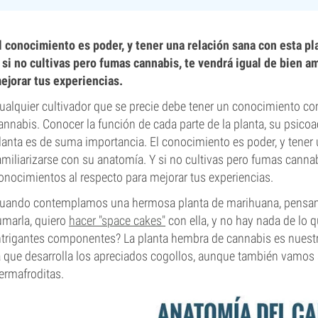
l conocimiento es poder, y tener una relación sana con esta pl
 si no cultivas pero fumas cannabis, te vendrá igual de bien a
ejorar tus experiencias.
ualquier cultivador que se precie debe tener un conocimiento co
annabis. Conocer la función de cada parte de la planta, su psicoac
lanta es de suma importancia. El conocimiento es poder, y tener 
amiliarizarse con su anatomía. Y si no cultivas pero fumas cannab
onocimientos al respecto para mejorar tus experiencias.
uando contemplamos una hermosa planta de marihuana, pensamos:
umarla, quiero
hacer "space cakes"
con ella, y no hay nada de lo 
ntrigantes componentes? La planta hembra de cannabis es nuestro
a que desarrolla los apreciados cogollos, aunque también vamos
ermafroditas.