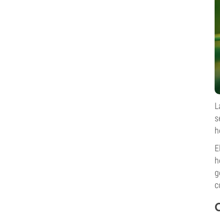
L
s
h
E
h
g
c