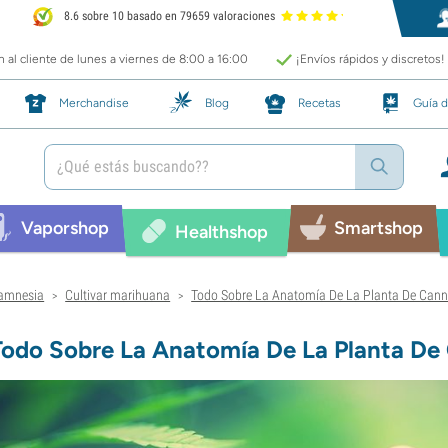
8.6 sobre 10 basado en 79659 valoraciones
 al cliente de lunes a viernes de 8:00 a 16:00
¡Envíos rápidos y discretos!
Merchandise
Blog
Recetas
Guía d
Vaporshop
Smartshop
Healthshop
amnesia
Cultivar marihuana
Todo Sobre La Anatomía De La Planta De Cann
>
>
Todo Sobre La Anatomía De La Planta De