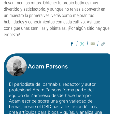
desanimen los mitos. Obtener tu propio botín es muy
divertido y satisfactorio, y aunque no te vas a convertir en
un maestro la primera vez, verás como mejoran tus
habilidades y conocimientos con cada cultivo. Así que
consigue unas semillas y plántalas. ¡Por algún sitio hay que
empezar!
Adam Parsons
El periodista del cannabis, redactor y autor
profesional Adam Parsons forma parte del
equipo de Zamnesia desde hace tiempo.
Adam escribe sobre una gran variedad de
temas, desde el CBD hasta los psicodélicos,
crea artículos para blogs y guías, y analiza una